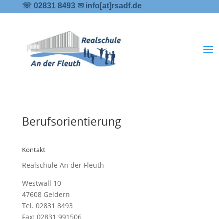
☏ 02831 8493 ✉ info[at]rsadf.de
Berufsorientierung
Kontakt
Realschule An der Fleuth
Westwall 10
47608 Geldern
Tel.
02831 8493
Fax:
02831 991506