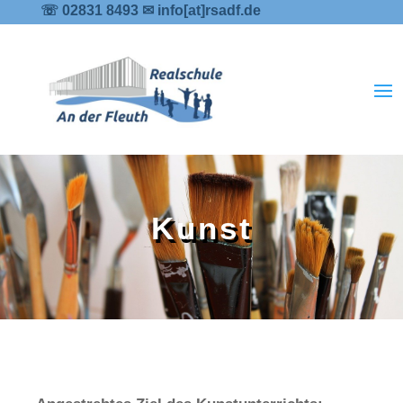
☏ 02831 8493 ✉ info[at]rsadf.de
Kunst